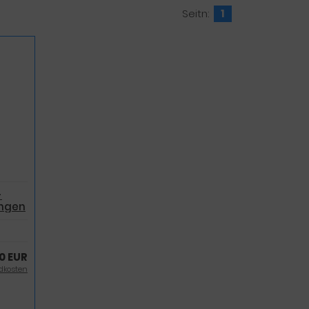
Seitn:
1
-
ungen
0 EUR
dkosten