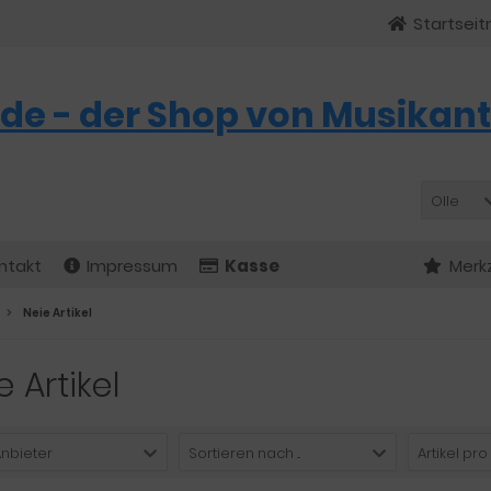
Startseit
de - der Shop von Musikant
Olle
ntakt
Impressum
Kasse
Merk
Neie Artikel
e Artikel
Anbieter
Sortieren nach ...
Artikel pro