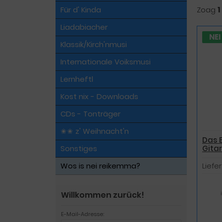
Für d' Kinda
Zoag
1
Liadabiacher
NEI
Klassik/Kirch'nmusi
Internationale Voiksmusi
Lernheftl
Kost nix - Downloads
CDs - Tonträger
✬✬ z' Weihnacht'n
Das E
Gitar
Sonstiges
Liefer
Wos is nei reikemma?
Willkommen zurück!
E-Mail-Adresse: