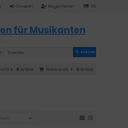
n
Omeidn
Registrieren
en für Musikanten
SUACHA
zettl
0
Artikel
Warenkorb
0
Artikel
 Seitn