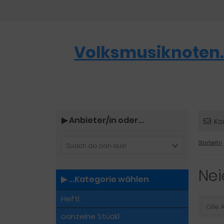
Volksmusiknoten.
▶︎ Anbieter/in oder...
Ko
Startseitn
Suach da oan aus!
Nei
▶︎ ...Kategorie wählen
Heftl
Olle 
oanzelne Stückl