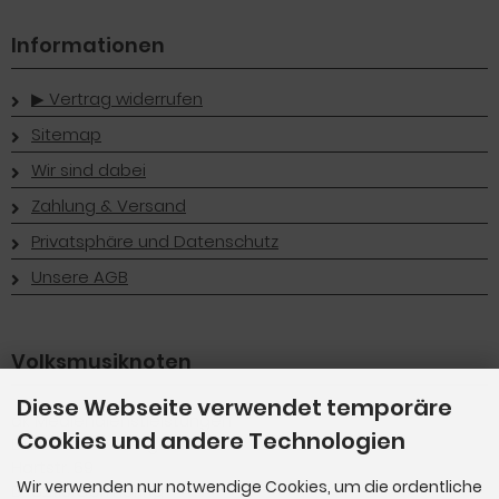
Informationen
▶︎ Vertrag widerrufen
Sitemap
Wir sind dabei
Zahlung & Versand
Privatsphäre und Datenschutz
Unsere AGB
Volksmusiknoten
Diese Webseite verwendet temporäre
dk Mediendienstleistungen
Cookies und andere Technologien
Dieter Kuttenberger
Hartstr. 69
Wir verwenden nur notwendige Cookies, um die ordentliche
D-82110 Germering