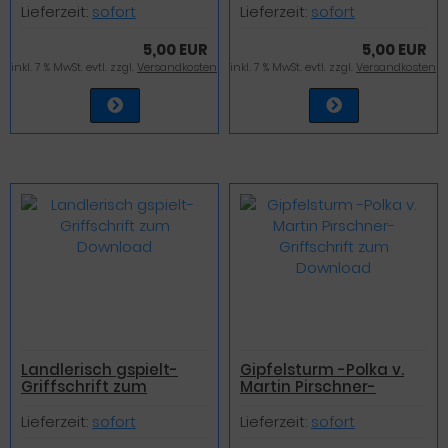
Download
Lieferzeit:
sofort
Lieferzeit:
sofort
5,00 EUR
5,00 EUR
inkl. 7 % MwSt. evtl. zzgl.
Versandkosten
inkl. 7 % MwSt. evtl. zzgl.
Versandkosten
Landlerisch gspielt-
Gipfelsturm -Polka v.
Griffschrift zum
Martin Pirschner-
Download
Griffschrift zum
Download
Lieferzeit:
sofort
Lieferzeit:
sofort