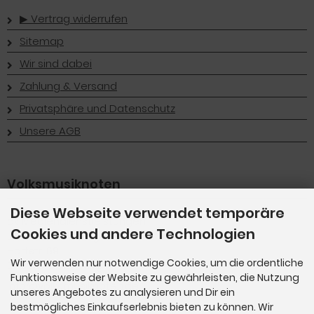
▶︎ Vertrag widerrufen
Sitemap
Wir sind dabei
Zahlung & Versand
Privatsphäre und Datenschutz
Unsere AGB
Volksmusiknoten
Diese Webseite verwendet temporäre
dk Mediendienstleistungen
Cookies und andere Technologien
Dieter Kuttenberger
Hartstr. 69
Wir verwenden nur notwendige Cookies, um die ordentliche
D-82110 Germering
Funktionsweise der Website zu gewährleisten, die Nutzung
info@volksmusiknoten.de
unseres Angebotes zu analysieren und Dir ein
bestmögliches Einkaufserlebnis bieten zu können. Wir