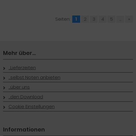
Seiten:
1
2
3
4
5
...
»
Mehr über...
...Lieferzeiten
...selbst Noten anbieten
...über uns
...den Download
Cookie Einstellungen
Informationen