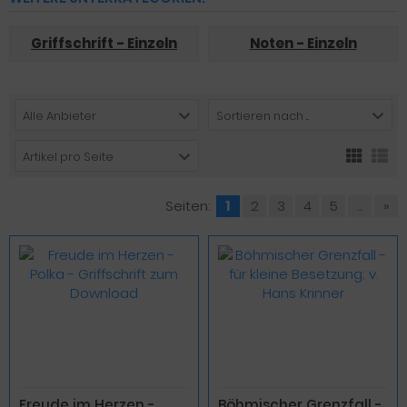
Griffschrift - Einzeln
Noten - Einzeln
Alle Anbieter
Sortieren nach ...
Artikel pro Seite
Seiten:
1
2
3
4
5
...
»
Freude im Herzen -
Böhmischer Grenzfall -