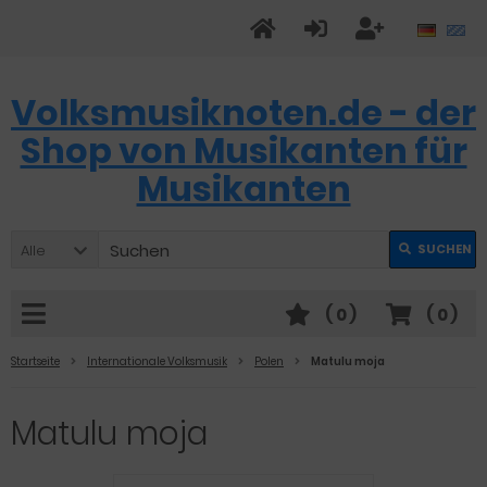
Volksmusiknoten.de - der
Shop von Musikanten für
Musikanten
Alle
SUCHEN
(
0
)
(
0
)
Startseite
Internationale Volksmusik
Polen
Matulu moja
Matulu moja