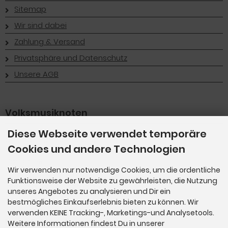
Sitemap
Wir sind dabei
Zahlung & Versand
Privatsphäre und Datenschutz
Unsere AGB
Volksmusiknoten
Diese Webseite verwendet temporäre
dk Mediendienstleistungen
Cookies und andere Technologien
Dieter Kuttenberger
Hartstr. 69
Wir verwenden nur notwendige Cookies, um die ordentliche
D-82110 Germering
Funktionsweise der Website zu gewährleisten, die Nutzung
info@volksmusiknoten.de
unseres Angebotes zu analysieren und Dir ein
bestmögliches Einkaufserlebnis bieten zu können. Wir
verwenden KEINE Tracking-, Marketings-und Analysetools.
Newsletter-Anmeldung
Weitere Informationen findest Du in unserer