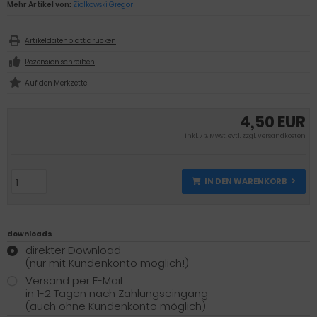
Mehr Artikel von:
Ziolkowski Gregor
Artikeldatenblatt drucken
Rezension schreiben
4,50 EUR
inkl. 7 % MwSt. evtl. zzgl.
Versandkosten
IN DEN WARENKORB
downloads
direkter Download
(nur mit Kundenkonto möglich!)
Versand per E-Mail
in 1-2 Tagen nach Zahlungseingang
(auch ohne Kundenkonto möglich)