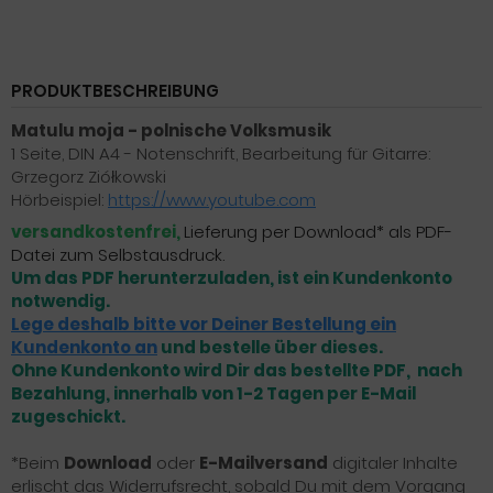
PRODUKTBESCHREIBUNG
Matulu moja - polnische Volksmusik
1 Seite, DIN A4 - Notenschrift, Bearbeitung für Gitarre:
Grzegorz Ziółkowski
Hörbeispiel:
https://www.youtube.com
versandkostenfrei,
Lieferung per Download* als PDF-
Datei zum Selbstausdruck.
Um das PDF herunterzuladen, ist ein Kundenkonto
notwendig.
Lege deshalb bitte vor Deiner Bestellung ein
Kundenkonto an
und bestelle über dieses.
Ohne Kundenkonto wird Dir das bestellte PDF, nach
Bezahlung, innerhalb von 1-2 Tagen per E-Mail
zugeschickt.
*Beim
Download
oder
E-Mailversand
digitaler Inhalte
erlischt das Widerrufsrecht, sobald Du mit dem Vorgang