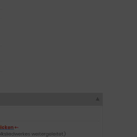
⇠
licken
lksliedwerkes weitergeleitet.)