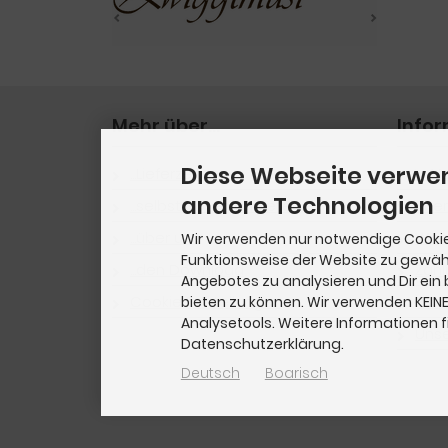
Mehr über...
Info
Diese Webseite verwe
...Lieferzeiten
▶︎ V
andere Technologien
...selbst Noten anbieten
Sit
...über uns
Wir 
Wir verwenden nur notwendige Cookie
Funktionsweise der Website zu gewähr
...den Download
Zahl
Angebotes zu analysieren und Dir ein
Cookie Einstellungen
Priv
bieten zu können. Wir verwenden KEIN
Analysetools. Weitere Informationen f
Uns
Datenschutzerklärung.
Deutsch
Boarisch