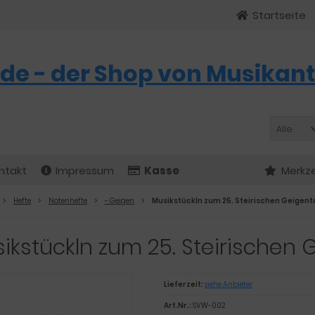
Startseite
de - der Shop von Musikant
Alle
ntakt
Impressum
Kasse
Merkze
Hefte
Notenhefte
- Geigen
Musikstückln zum 25. Steirischen Geigent
ikstückln zum 25. Steirischen
Lieferzeit:
siehe Anbieter
Art.Nr.:
SVW-002