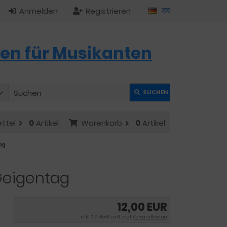
Anmelden
Registrieren
en für Musikanten
SUCHEN
ttel
0
Artikel
Warenkorb
0
Artikel
ag
 Geigentag
12,00 EUR
inkl. 7 % MwSt. evtl. zzgl.
Versandkosten