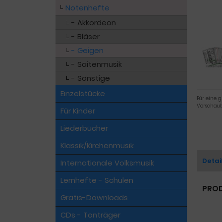
Notenhefte
- Akkordeon
- Bläser
- Geigen
- Saitenmusik
- Sonstige
Einzelstücke
Für eine g
Vorschaub
Für Kinder
Liederbücher
Klassik/Kirchenmusik
Detai
Internationale Volksmusik
Lernhefte - Schulen
PROD
Gratis-Downloads
CDs - Tonträger