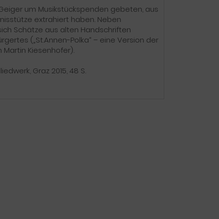
d Geiger um Musikstückspenden gebeten, aus
isstütze extrahiert haben. Neben
sich Schätze aus alten Handschriften
rgertes („St.Annen-Polka“ – eine Version der
n Martin Kiesenhofer).
liedwerk, Graz 2015, 48 S.