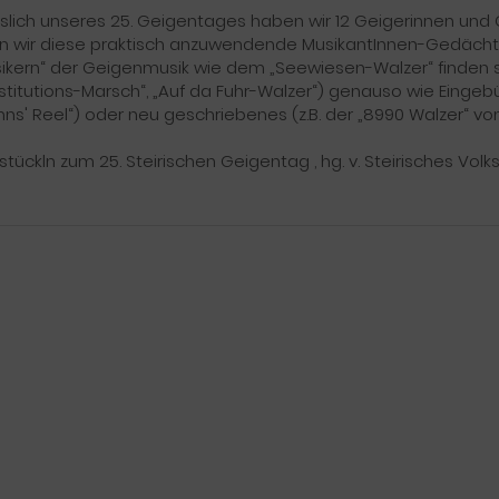
slich unseres 25. Geigentages haben wir 12 Geigerinnen un
 wir diese praktisch anzuwendende MusikantInnen-Gedächtn
sikern“ der Geigenmusik wie dem „Seewiesen-Walzer“ finden 
stitutions-Marsch“, „Auf da Fuhr-Walzer“) genauso wie Eingebü
Anns' Reel“) oder neu geschriebenes (z.B. der „8990 Walzer“ vo
stückln zum 25. Steirischen Geigentag , hg. v. Steirisches Volks