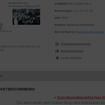
GTIN/EAN:
978-3-902516-30-5
Bewertungen:
(0)
HAN:
34327
Anbieter:
Steirisches Volksliedwerk
Mehr Artikel von:
Steirisches Volksliedwerk
Artikeldatenblatt drucken
rößere Ansicht klicke bitte auf das
ild
Rezension schreiben
ls
UKTBESCHREIBUNG
⇢
Zum Bestellen bitte hier k
(Du wirst direkt zum Online-Shop des Steirischen Vo