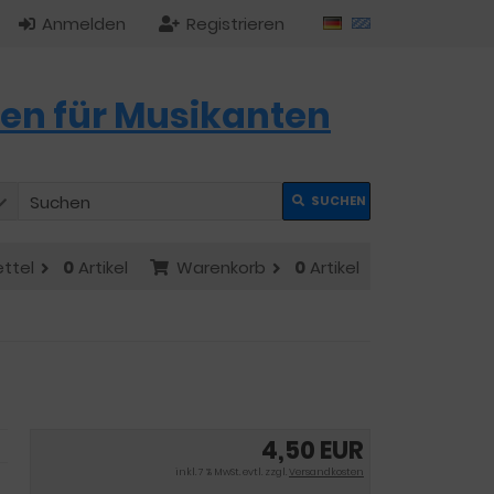
Anmelden
Registrieren
en für Musikanten
SUCHEN
ttel
0
Artikel
Warenkorb
0
Artikel
4,50 EUR
inkl. 7 % MwSt. evtl. zzgl.
Versandkosten