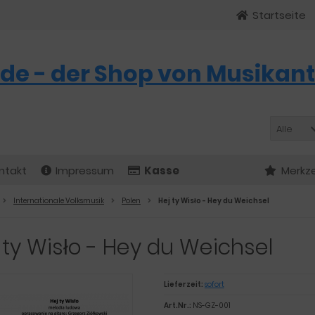
Startseite
de - der Shop von Musikant
Alle
ntakt
Impressum
Kasse
Merkze
Internationale Volksmusik
Polen
Hej ty Wisło - Hey du Weichsel
 ty Wisło - Hey du Weichsel
Lieferzeit:
sofort
Art.Nr.:
NS-GZ-001