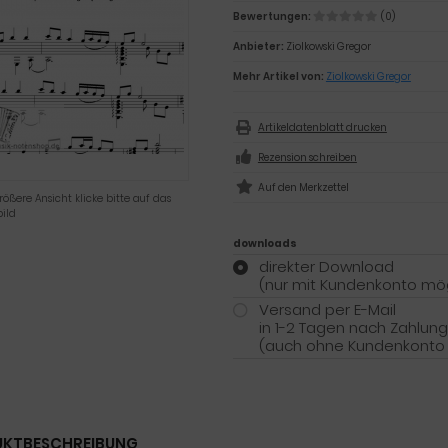
Bewertungen:
(0)
Anbieter:
Ziolkowski Gregor
Mehr Artikel von:
Ziolkowski Gregor
Artikeldatenblatt drucken
Rezension schreiben
rößere Ansicht klicke bitte auf das
ild
downloads
direkter Download
(nur mit Kundenkonto mög
Versand per E-Mail
in 1-2 Tagen nach Zahlun
(auch ohne Kundenkonto
KTBESCHREIBUNG