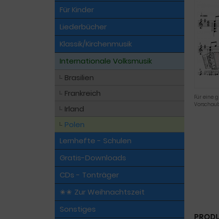
Für Kinder
Liederbücher
Klassik/Kirchenmusik
Internationale Volksmusik
Brasilien
Frankreich
Für eine g
Vorschaub
Irland
Polen
Lernhefte - Schulen
Gratis-Downloads
CDs - Tonträger
✬✬ Zur Weihnachtszeit
Sonstiges
PRODU