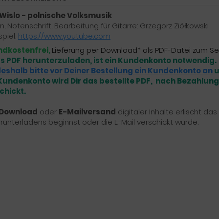
 Wislo - polnische Volksmusik
n, Notenschrift, Bearbeitung für Gitarre: Grzegorz Ziółkowski
spiel:
https://www.youtube.com
ndkostenfrei,
Lieferung per Download* als PDF-Datei zum Se
s PDF herunterzuladen, ist ein Kundenkonto notwendig.
eshalb bitte vor Deiner Bestellung ein Kundenkonto an
u
undenkonto wird Dir das bestellte PDF, nach Bezahlung,
chickt.
Download
oder
E-Mailversand
digitaler Inhalte erlischt d
runterladens beginnst oder die E-Mail verschickt wurde.