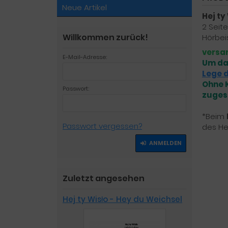
Neue Artikel
Hej ty
2 Seite
Willkommen zurück!
Hörbei
versa
E-Mail-Adresse:
Um da
Lege d
Ohne K
Passwort:
zuges
*Beim
Passwort vergessen?
des He
ANMELDEN
Zuletzt angesehen
Hej ty Wisło - Hey du Weichsel