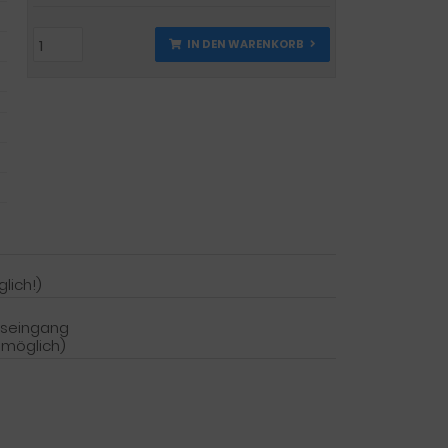
IN DEN WARENKORB
lich!)
gseingang
 möglich)