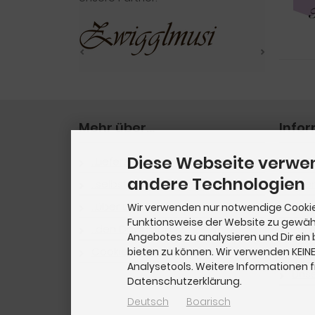
Mehr über...
Info
Diese Webseite verwe
...Lieferzeiten
▶︎ V
andere Technologien
...selbst Noten anbieten
Sit
...über uns
Wir 
Wir verwenden nur notwendige Cookie
Funktionsweise der Website zu gewähr
...den Download
Zahl
Angebotes zu analysieren und Dir ein
Cookie Einstellungen
Priv
bieten zu können. Wir verwenden KEIN
Analysetools. Weitere Informationen f
Uns
Datenschutzerklärung.
Deutsch
Boarisch