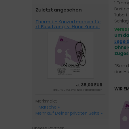
1. Trom
Bariton
Zuletzt angesehen
Tuba 1 
Schla
Thermik - Konzertmarsch für
kl. Besetzung; v. Hans Krinner
versa
Um da
Lege d
Ohne K
zuges
*Beim
des He
35,00 EUR
ab
WIR E
inkl. 7 % MwSt. evtl. zzgl.
Versandkosten
Merkmale:
- Märsche »
Mehr auf Deiner privaten Seite »
Unsere Partner: