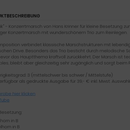
KTBESCHREIBUNG
ik" - Konzerrtmarsch von Hans Krinner für kleine Besetzung z
ger Konzertmarsch mit wunderschönem Trio zum Reinlegen.
mposition verbindet klassische Marschstrukturen mit lebe
schen Drive. Besonders das Trio besticht durch melodische Sc
bevor das Hauptthema kraftvoll zurückkehrt. Der Marsch ist t
les, bleibt aber gleichzeitig sehr zugänglich und sorgt beim 
igkeitsgrad: 3 (mittelschwer bis schwer / Mittelstufe)
erfügbar als gedruckte Ausgabe für 39,- € inkl. Mwst. Auswah
robe hier klicken
Tube
 Besetzung:
lhorn in B
elhorn in B