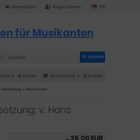
Anmelden
Registrieren
en für Musikanten
SUCHEN
ttel
0
Artikel
Warenkorb
0
Artikel
. Besetzung; v. Hans Krinner
setzung; v. Hans
35,00 EUR
ab