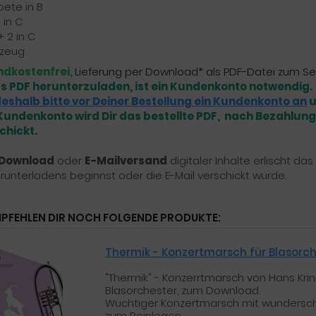
pete in B
 in C
+ 2 in C
gzeug
ndkostenfrei,
Lieferung per Download* als PDF-Datei zum Se
s PDF herunterzuladen, ist ein Kundenkonto notwendig.
eshalb bitte vor Deiner Bestellung ein Kundenkonto an
u
undenkonto wird Dir das bestellte PDF, nach Bezahlung,
chickt.
Download
oder
E-Mailversand
digitaler Inhalte erlischt d
runterladens beginnst oder die E-Mail verschickt wurde.
MPFEHLEN DIR NOCH FOLGENDE PRODUKTE:
Thermik - Konzertmarsch für Blasorche
"Thermik" - Konzerrtmarsch von Hans Krin
Blasorchester, zum Download.
Wuchtiger Konzertmarsch mit wundersc
zum Reinlegen.