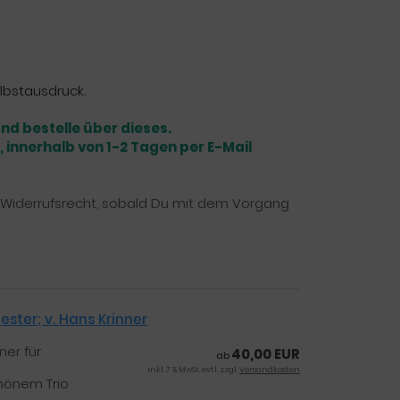
lbstausdruck.
nd bestelle über dieses.
 innerhalb von 1-2 Tagen per E-Mail
as Widerrufsrecht, sobald Du mit dem Vorgang
ster; v. Hans Krinner
ner für
40,00 EUR
ab
inkl. 7 % MwSt. evtl. zzgl.
Versandkosten
hönem Trio