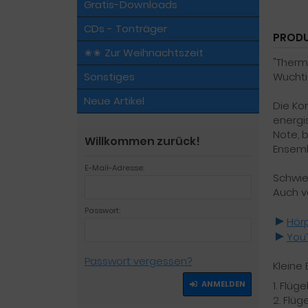
Gratis-Downloads
CDs - Tonträger
PRODU
✬✬ Zur Weihnachtszeit
"Therm
Sonstiges
Wuchti
Neue Artikel
Die Ko
energi
Note, 
Willkommen zurück!
Ensemb
E-Mail-Adresse:
Schwier
Auch v
Passwort:
►
Hörp
►
You
Passwort vergessen?
Kleine
ANMELDEN
1. Flüge
2. Flüg