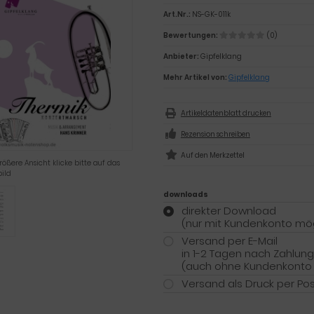
Art.Nr.:
NS-GK-011k
Bewertungen:
(0)
Anbieter:
Gipfelklang
Mehr Artikel von:
Gipfelklang
Artikeldatenblatt drucken
Rezension schreiben
rößere Ansicht klicke bitte auf das
ild
downloads
direkter Download
(nur mit Kundenkonto mög
Versand per E-Mail
in 1-2 Tagen nach Zahlun
(auch ohne Kundenkonto
Versand als Druck per Po