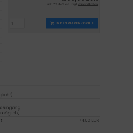
inkl. 7 % MwSt. evtl. zzgl.
Versandkosten
IN DEN WARENKORB
lich!)
gseingang
 möglich)
st
+4,00 EUR