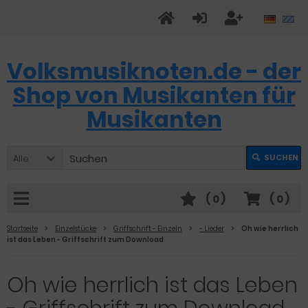
Volksmusiknoten.de - der
Shop von Musikanten für
Musikanten
Alle
SUCHEN
(
0
)
(
0
)
Startseite
Einzelstücke
Griffschrift - Einzeln
- Lieder
Oh wie herrlich
ist das Leben - Griffschrift zum Download
Oh wie herrlich ist das Leben