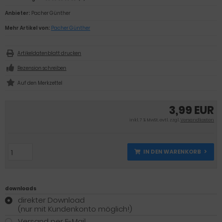
Anbieter:
Pacher Günther
Mehr Artikel von:
Pacher Günther
Artikeldatenblatt drucken
Rezension schreiben
3,99 EUR
inkl. 7 % MwSt. evtl. zzgl.
Versandkosten
IN DEN WARENKORB
downloads
direkter Download
(nur mit Kundenkonto möglich!)
Versand per E-Mail