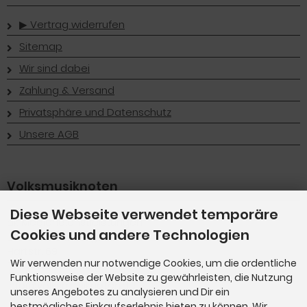
▶︎ Vertrag widerrufen
Sitemap
Wir sind dabei
Zahlung & Versand
Privatsphäre und Datenschutz
Unsere AGB
Volksmusiknoten
Diese Webseite verwendet temporäre
dk Mediendienstleistungen
Cookies und andere Technologien
Dieter Kuttenberger
Hartstr. 69
Wir verwenden nur notwendige Cookies, um die ordentliche
D-82110 Germering
Funktionsweise der Website zu gewährleisten, die Nutzung
info@volksmusiknoten.de
unseres Angebotes zu analysieren und Dir ein
bestmögliches Einkaufserlebnis bieten zu können. Wir